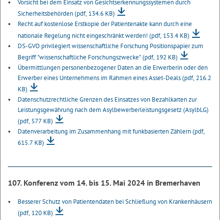
Vorsicht bei dem Einsatz von Gesichtserkennungssystemen durch
Sicherheitsbehörden
(pdf, 134.6 KB)
Recht auf kostenlose Erstkopie der Patientenakte kann durch eine
nationale Regelung nicht eingeschränkt werden!
(pdf, 153.4 KB)
DS-GVO privilegiert wissenschaftliche Forschung Positionspapier zum
Begriff "wissenschaftliche Forschungszwecke"
(pdf, 192 KB)
Übermittlungen personenbezogener Daten an die Erwerberin oder den
Erwerber eines Unternehmens im Rahmen eines Asset-Deals
(pdf, 216.2
KB)
Datenschutzrechtliche Grenzen des Einsatzes von Bezahlkarten zur
Leistungsgewährung nach dem Asylbewerberleistungsgesetz (AsylbLG)
(pdf, 577 KB)
Datenverarbeitung im Zusammenhang mit funkbasierten Zählern
(pdf,
615.7 KB)
107. Konferenz vom 14. bis 15. Mai 2024 in Bremerhaven
Besserer Schutz von Patientendaten bei Schließung von Krankenhäusern
(pdf, 120 KB)