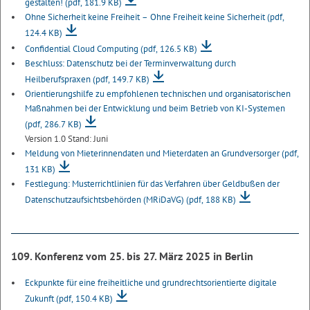
gestalten!
(pdf, 181.9 KB)
Ohne Sicherheit keine Freiheit – Ohne Freiheit keine Sicherheit
(pdf,
124.4 KB)
Confidential Cloud Computing
(pdf, 126.5 KB)
Beschluss: Datenschutz bei der Terminverwaltung durch
Heilberufspraxen
(pdf, 149.7 KB)
Orientierungshilfe zu empfohlenen technischen und organisatorischen
Maßnahmen bei der Entwicklung und beim Betrieb von KI-Systemen
(pdf, 286.7 KB)
Version 1.0 Stand: Juni
Meldung von Mieterinnendaten und Mieterdaten an Grundversorger
(pdf,
131 KB)
Festlegung: Musterrichtlinien für das Verfahren über Geldbußen der
Datenschutzaufsichtsbehörden (MRiDaVG)
(pdf, 188 KB)
109. Konferenz vom 25. bis 27. März 2025 in Berlin
Eckpunkte für eine freiheitliche und grundrechtsorientierte digitale
Zukunft
(pdf, 150.4 KB)